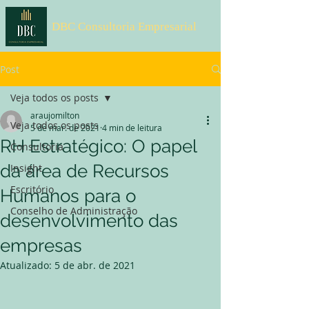
DBC Consultoria Empresarial
Post
Veja todos os posts
araujomilton
Veja todos os posts
5 de mar. de 2021
4 min de leitura
RH Estratégico: O papel
Consultoria
da área de Recursos
Insight
Escritório
Humanos para o
Conselho de Administração
desenvolvimento das
empresas
Atualizado:
5 de abr. de 2021