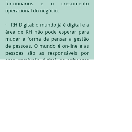
funcionários e o crescimento 
operacional do negócio.
·   RH Digital: o mundo já é digital e a 
área de RH não pode esperar para 
mudar a forma de pensar a gestão 
de pessoas. O mundo é on-line e as 
pessoas são as responsáveis por 
essa revolução digital, os softwares 
apenas facilitam pois, a 
transformação é cultural. A 
tecnologia disponível permite aos 
profissionais de RH e aos gestores a 
terem outra forma de trabalho e aos 
colaboradores a adquirirem maior 
autonomia, passando a serem 
protagonistas de suas carreiras.
Os sistemas de gestão de RH estão 