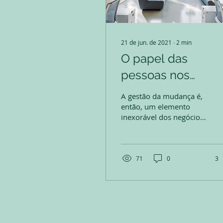
21 de jun. de 2021
∙
2
min
O papel das
pessoas nos
processos de
A gestão da mudança é,
mudança
então, um elemento
inexorável dos negócios,
e um trabalho exercido
primordialmente pelo
RH. O departamento
precisa...
71
0
3