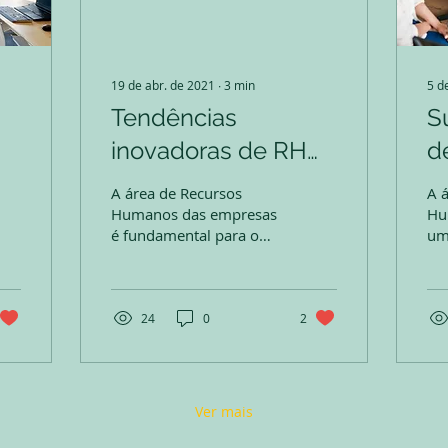
19 de abr. de 2021
∙
3
min
5 d
Tendências
S
inovadoras de RH
d
que a sua empresa
g
A área de Recursos
A 
precisa conhecer
c
Humanos das empresas
Hu
é fundamental para o
um
e
bom recrutamento e
est
gestão de pessoal,
dos
e
sempre em prol de bons
de
resultados ...
há 
24
0
2
Ver mais