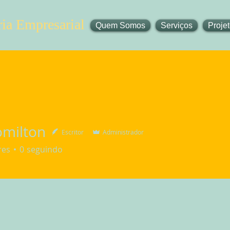
ia Empresarial
Quem Somos
Serviços
Proje
omilton
Escritor
Administrador
ton
res
0
seguindo
4