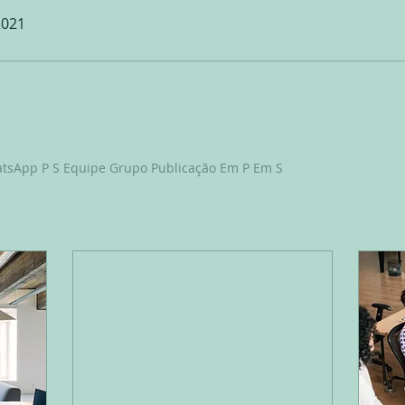
2021
atsApp P S Equipe Grupo Publicação Em P Em S