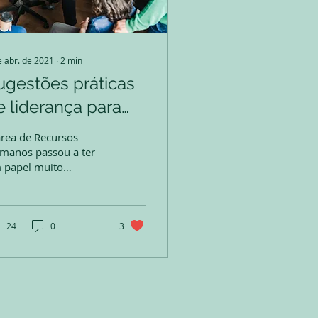
e abr. de 2021
∙
2
min
ugestões práticas
e liderança para
erar maior
área de Recursos
omprometimento
manos passou a ter
 papel muito
 produtividade na
ratégico na gestão
 negócios. Por trás
mpresa
 empresas de sucesso,
pessoas...
24
0
3