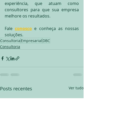
experiência, que atuam como 
consultores para que sua empresa 
melhore os resultados.
Fale 
conosco
 e conheça as nossas 
soluções.
Consultoria
Empresarial
DBC
Consultoria
Posts recentes
Ver tudo