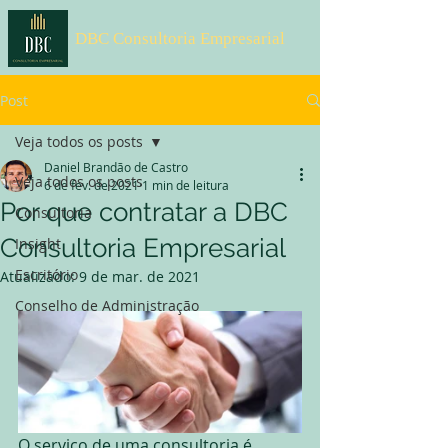
DBC Consultoria Empresarial
Post
Veja todos os posts
Daniel Brandão de Castro
Veja todos os posts
6 de fev. de 2021
1 min de leitura
Por que contratar a DBC
Consultoria
Consultoria Empresarial
Insight
Escritório
Atualizado:
9 de mar. de 2021
Conselho de Administração
O serviço de uma consultoria é 