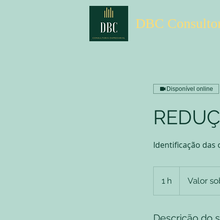
DBC Consultor
Disponível online
REDUÇ
Identificação das
Valor
sob
1 h
1
Valor so
consulta
Descrição do s