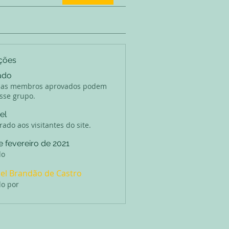
ções
ado
as membros aprovados podem
esse grupo.
el
ado aos visitantes do site.
e fevereiro de 2021
do
el Brandão de Castro
do por