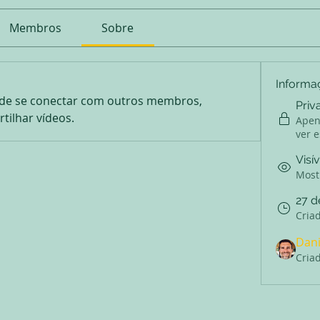
Membros
Sobre
Informa
de se conectar com outros membros,
Priv
tilhar vídeos.
Apen
ver 
Visív
Mostr
27 d
Cria
Dani
Cria