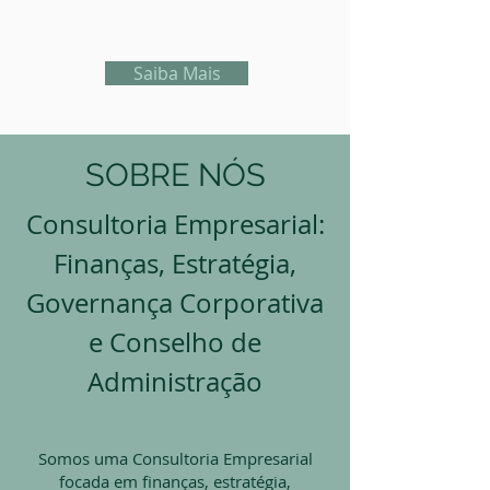
Saiba Mais
SOBRE NÓS
Consultoria Empresarial:
Finanças, Estratégia,
Governança Corporativa
e Conselho de
Administração
Somos uma Consultoria Empresarial
focada em finanças, estratégia,