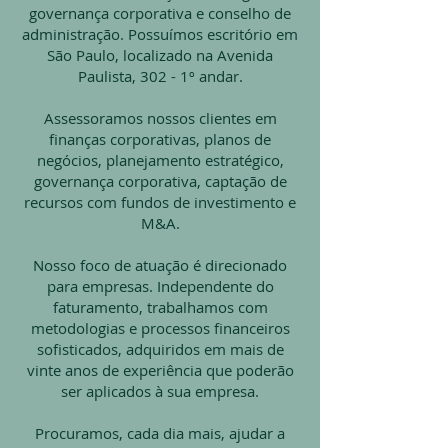
governança corporativa e conselho de
administração. Possuímos escritório em
São Paulo, localizado na Avenida
Paulista, 302 - 1º andar.
Assessoramos nossos clientes em
finanças corporativas, planos de
negócios, planejamento estratégico,
governança corporativa, captação de
recursos com fundos de investimento e
M&A.
Nosso foco de atuação é direcionado
para empresas. Independente do
faturamento, trabalhamos com
metodologias e processos financeiros
sofisticados, adquiridos em mais de
vinte anos de experiência que poderão
ser aplicados à sua empresa.
Procuramos, cada dia mais, ajudar a